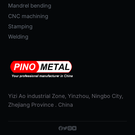
Mandrel bending
CNC machining
Stamping
Welding
Yizi Ao industrial Zone, Yinzhou, Ningbo City,
Zhejiang Province . China