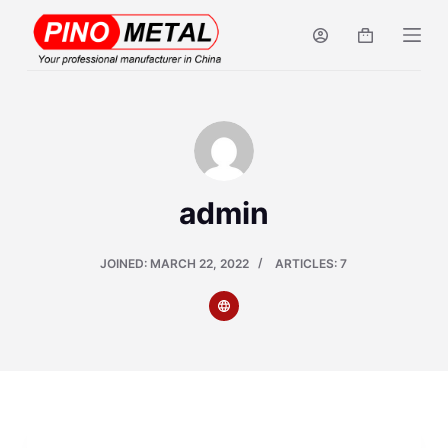
S
k
i
p
t
o
c
admin
o
n
JOINED: MARCH 22, 2022
ARTICLES: 7
t
e
n
t