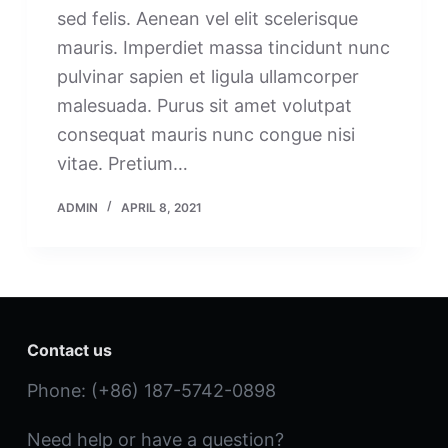
sed felis. Aenean vel elit scelerisque
mauris. Imperdiet massa tincidunt nunc
pulvinar sapien et ligula ullamcorper
malesuada. Purus sit amet volutpat
consequat mauris nunc congue nisi
vitae. Pretium…
ADMIN
APRIL 8, 2021
Contact us
Phone: (+86) 187-5742-0898
Need help or have a question?